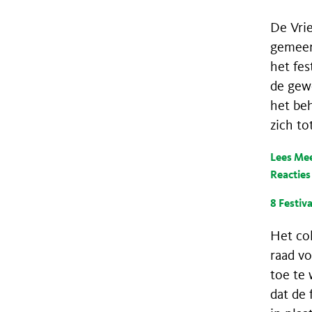
De Vri
gemeen
het fes
de gewo
het beh
zich to
Lees Me
Reacties 
8 Festiva
Het co
raad vo
toe te 
dat de 