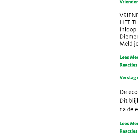
Vriende
VRIEN
HET T
Inloop 
Dieme
Meld j
Lees Me
Reacties
Verstag 
De ecol
Dit bli
na de e
Lees Me
Reacties