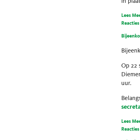
in plaa
Lees Me
Reacties
Bijeenk
Bijeen
Op 22 
Diemer
uur.
Belang
secret
Lees Me
Reacties 