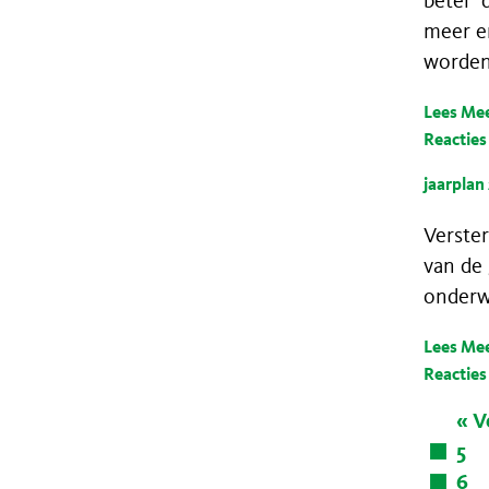
beter'
meer en
worden
Lees Me
Reacties
jaarplan
Verste
van de 
onderw
Lees Me
Reacties
« V
5
6