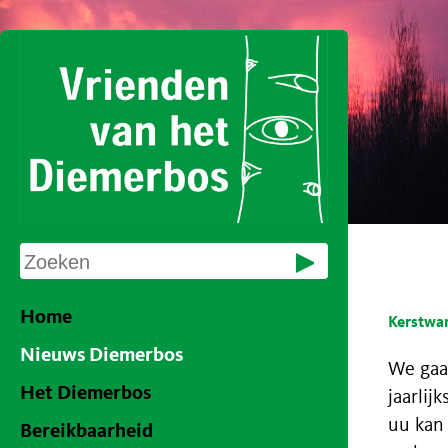
Home
Kerstwa
Nieuws Diemerbos
We gaan
Het Diemerbos
jaarlij
uu kan
Bereikbaarheid