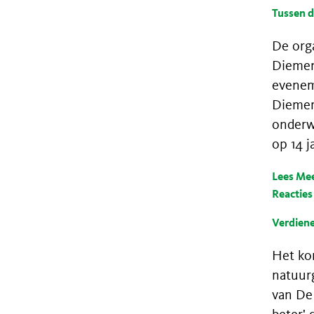
Tussen d
De org
Diemen
evenem
Diemer
onderw
op 14 
Lees Me
Reacties
Verdiene
Het kor
natuur
van De 