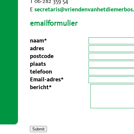
T 06-282 359 54
E
secretaris@vriendenvanhetdiemerbos
emailformulier
naam*
adres
postcode
plaats
telefoon
Email-adres*
bericht*