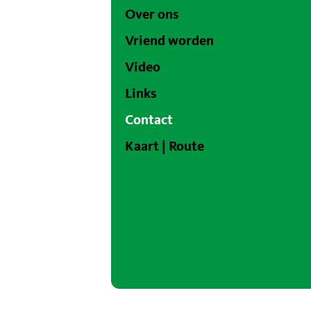
Over ons
Vriend worden
Video
Links
Contact
Kaart | Route