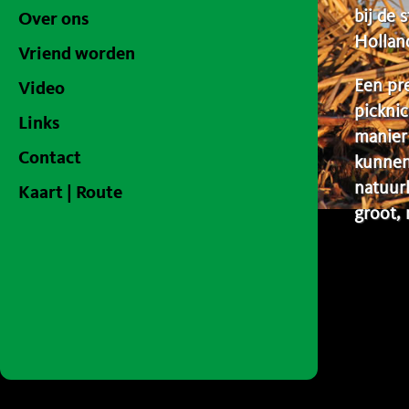
bij de 
Over ons
Hollan
Vriend worden
Een pre
Video
picknic
Links
manier 
Contact
kunnen
natuurl
Kaart | Route
groot, 