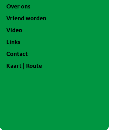
Over ons
Vriend worden
Video
Links
Contact
Kaart | Route