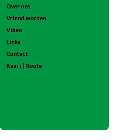
Over ons
Vriend worden
Video
Links
Contact
Kaart | Route