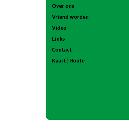
Over ons
Vriend worden
Video
Links
Contact
Kaart | Route