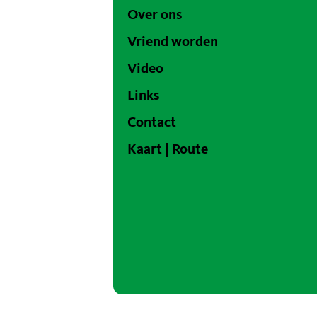
Over ons
Vriend worden
Video
Links
Contact
Kaart | Route