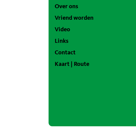
Over ons
Vriend worden
Video
Links
Contact
Kaart | Route