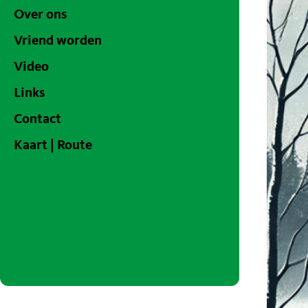
Over ons
Vriend worden
Video
Links
Contact
Kaart | Route