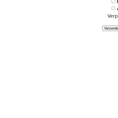
Verp
Verzend