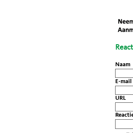
React
Naam
E-mail
URL
Reacti