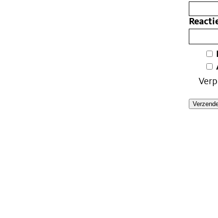
Reacti
Verp
Verzend