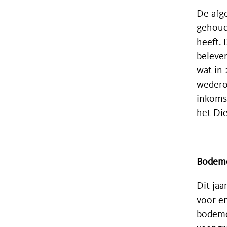
De afge
gehoud
heeft. 
beleve
wat in
wedero
inkoms
het Di
Bodemd
Dit jaa
voor e
bodemda