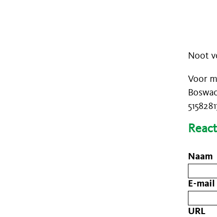
Noot vo
Voor m
Boswac
5158281
React
Naam
E-mail
URL