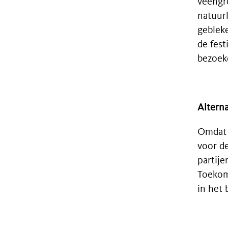
veengro
natuurl
gebleke
de fest
bezoeke
Altern
Omdat 
voor d
partije
Toekoms
in het